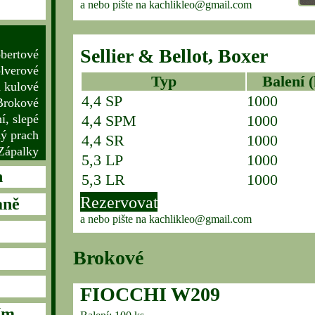
a nebo pište na kachlikleo@gmail.com
Sellier & Bellot, Boxer
obertové
olverové
Typ
Balení (
 kulové
4,4 SP
1000
Brokové
í, slepé
4,4 SPM
1000
ný prach
4,4 SR
1000
Zápalky
5,3 LP
1000
h
5,3 LR
1000
Rezervovat
aně
a nebo pište na kachlikleo@gmail.com
Brokové
FIOCCHI W209
ím