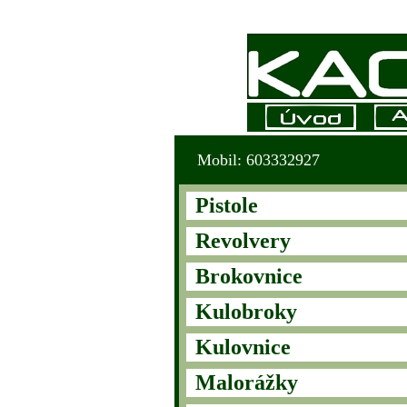
Mobil: 603332927
Pistole
Revolvery
Brokovnice
Kulobroky
Kulovnice
Malorážky