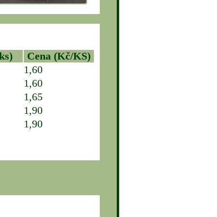
ks)
Cena (Kč/KS)
1,60
1,60
1,65
1,90
1,90