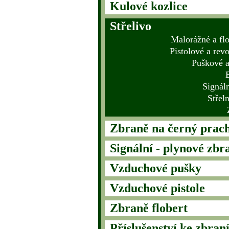
Kulové kozlice
Střelivo
Malorážné a fl
Pistolové a rev
Puškové a
Signáln
Střel
Zbraně na černý prac
Signální - plynové zbr
Vzduchové pušky
Vzduchové pistole
Zbraně flobert
Příslušenství ke zbran