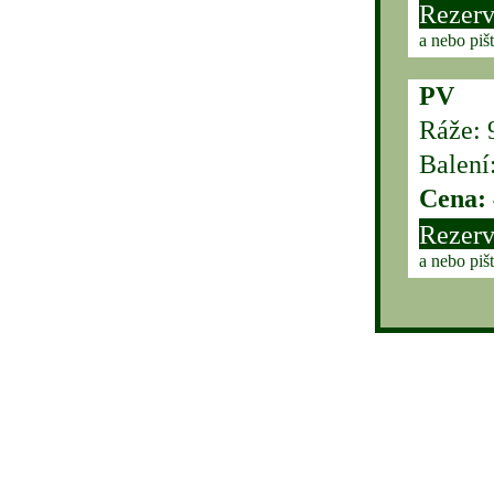
Rezerv
a nebo piš
PV
Ráže: 
Balení
Cena:
Rezerv
a nebo piš