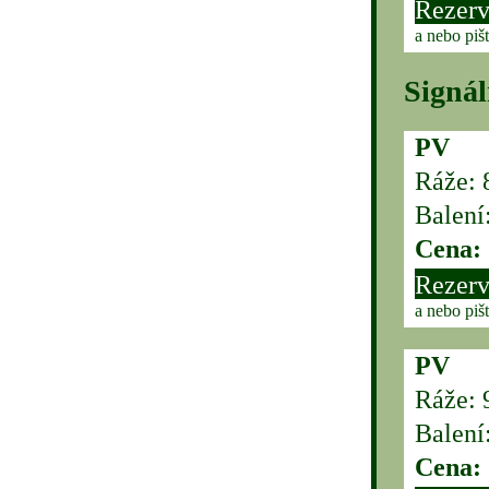
Rezerv
a nebo piš
Signál
PV
Ráže:
Balení
Cena:
Rezerv
a nebo piš
PV
Ráže: 
Balení
Cena: