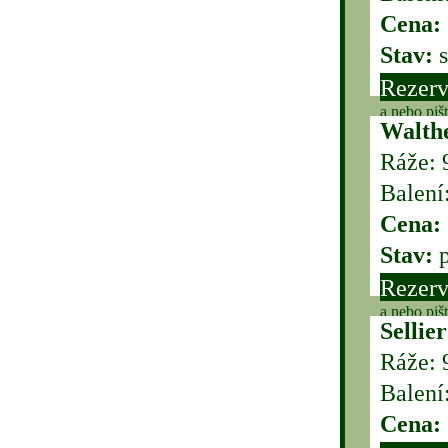
Cena:
Stav:
s
Rezerv
a nebo piš
Walth
Ráže: 
Balení
Cena:
Stav:
p
Rezerv
a nebo piš
Sellie
Ráže: 
Balení
Cena: