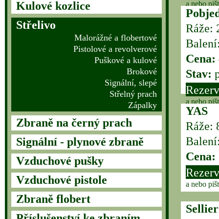
Kulové kozlice
a nebo piš
Pobje
Střelivo
Ráže: 
Malorážné a flobertové
Balení
Pistolové a revolverové
Cena:
Puškové a kulové
Brokové
Stav:
p
Signální, slepé
Rezerv
Střelný prach
a nebo piš
Zápalky
YAS
Zbraně na černý prach
Ráže: 
Balení
Signální - plynové zbraně
Cena:
Vzduchové pušky
Rezerv
Vzduchové pistole
a nebo piš
Zbraně flobert
Sellie
Příslušenství ke zbraním