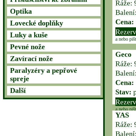
Ráže: 
Optika
Balení
Cena:
Lovecké doplňky
Rezerv
Luky a kuše
a nebo piš
Pevné nože
Geco
Zavírací nože
Ráže: 
Paralyzéry a pepřové
Balení
spreje
Cena:
Další
Stav:
p
Rezerv
a nebo piš
YAS
Ráže: 
Balení